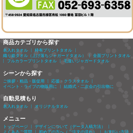
商品カテゴリから探す
|
|
名入れタオル
枠有プリントタオル
|
織り姫タオル（上げ落ちジャガードタオル）
全面プリントタオル
|
|
フルカラープリントタオル
毛違いジャガードタオル
シーンから探す
|
|
ご挨拶・粗品・販促用
応援・クラスタオル
|
イベント・ライブの物販用に
結婚式・二次会の引出物に
自動見積もり
|
名入れタオル
オリジナルタオル
メニュー
|
|
トップページ
デザインについて（データ入稿方法）
|
|
|
よくあるご質問
初めての方へ（ご注文の流れ）
お支払い方法