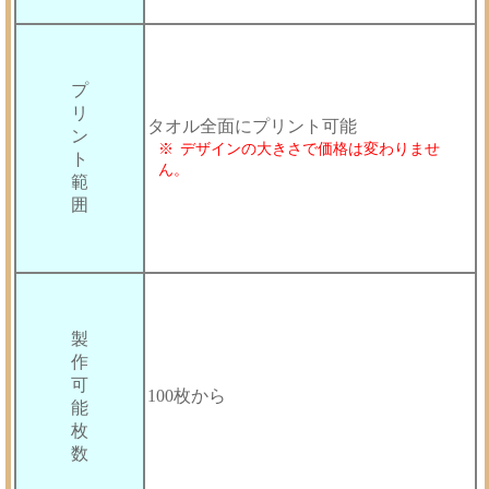
プ
リ
タオル全面にプリント可能
ン
デザインの大きさで価格は変わりませ
ト
ん。
範
囲
製
作
可
100枚から
能
枚
数