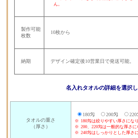
ん。
製作可能
10枚から
枚数
納期
デザイン確定後10営業日で発送可能。
名入れタオルの詳細を選択し
180匁
200匁
22
タオルの重さ
180匁は絞りやすい厚さにな
（厚さ）
200、220匁は一般的な厚さ
240匁はしっかりとした厚さ