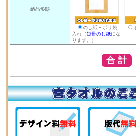
納品形態
のし紙 + ポリ袋
入れ（
短冊のし紙
にな
ります。）