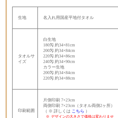
生地
名入れ用国産平地付タオル
白生地
180匁 約34×81cm
200匁 約34×84cm
タオルサ
220匁 約34×86cm
イズ
240匁 約34×90cm
カラー生地
200匁 約34×84cm
220匁 約34×88cm
片側印刷 7×23cm
両側印刷 7×23cm（タオル両側2ヶ所）
印刷範囲
（ ※ 詳しくは
こちら
）
デザインの大きさで価格は変わりませ