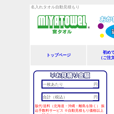
名入れタオル自動見積もり
初め
トップページ
（ご注
一枚あたり
円
合計（税込）
円
版代/送料（北海道・沖縄・離島を除く） 振
込手数料サービス ※自動見積もり価格以上