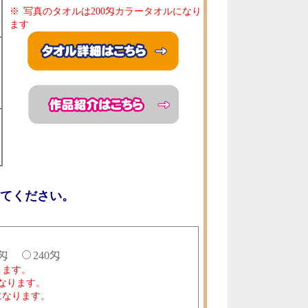
写真のタオルは200匁カラータオルになり
ます
てください。
0匁
240匁
ります。
になります。
になります。